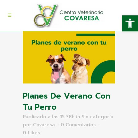
Abrir
Planes De Verano Con
Tu Perro
Publicado a las 15:38h
in
Sin categoría
por
Covaresa
0 Comentarios
0
Likes